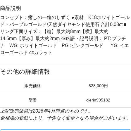
商品説明
コンセプト：癒しの一粒のしずく ●素材：K18ホワイトゴール
ド・パープルゴールド/天然ダイヤモンド使用石 合計0.08ct ■
リング正面サイズ：【縦】最大約8mm【横】最大約
14.5mm【厚み】最大約2mm ※略語・記号説明： PT: プラチ
ナ WG: ホワイトゴールド PG :ピンクゴールド YG: イエ
ローゴールド ct:カラット
その他の詳細情報
販売価格
528,000円
型番
cierin995182
上記販売価格は2026年4月時点のものです。
金相場の変動により、予告なく変更となる場合がございます。