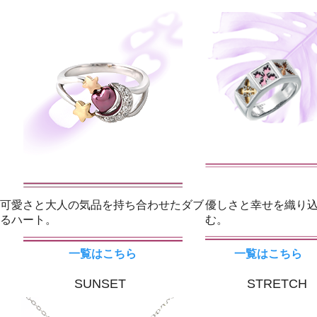
可愛さと大人の気品を持ち合わせたダブ
優しさと幸せを織り
るハート。
む。
一覧はこちら
一覧はこちら
SUNSET
STRETCH