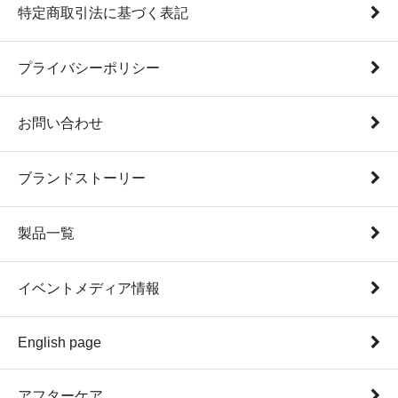
特定商取引法に基づく表記
プライバシーポリシー
お問い合わせ
ブランドストーリー
製品一覧
イベントメディア情報
English page
アフターケア