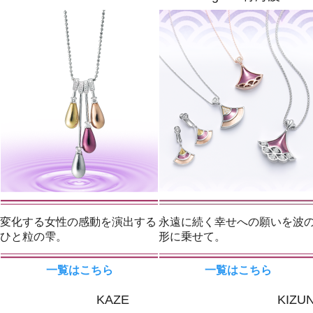
変化する女性の感動を演出する
永遠に続く幸せへの願いを波
ひと粒の雫。
形に乗せて。
一覧はこちら
一覧はこちら
KAZE
KIZU