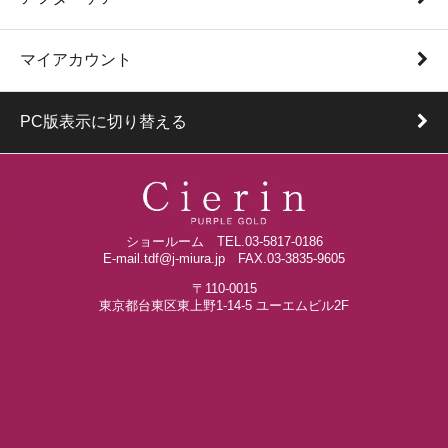
マイアカウント
PC版表示に切り替える
ショールーム TEL.03-5817-0186
E-mail.tdf@j-miura.jp FAX.03-3835-9605
〒110-0015
東京都台東区東上野1-14-5 ユーエムビル2F