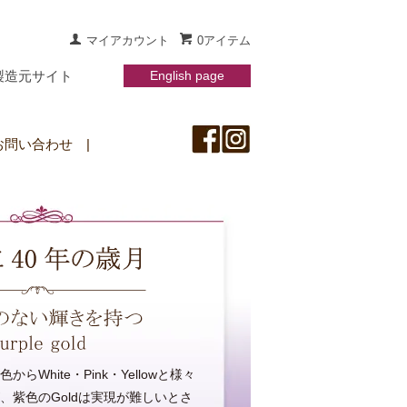
マイアカウント
0アイテム
製造元サイト
English page
お問い合わせ
|
らWhite・Pink・Yellowと様々
、紫色のGoldは実現が難しいとさ