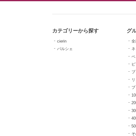
カテゴリーから探す
グ
cierin
全
パルシェ
ネ
ペ
ピ
ブ
リ
ブ
10
20
30
40
5
そ