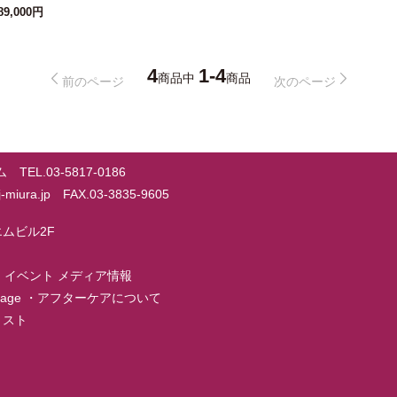
89,000円
4
1-4
商品中
商品
前のページ
次のページ
EL.03-5817-0186
@j-miura.jp FAX.03-3835-9605
ーエムビル2F
・
イベント メディア情報
page
・
アフターケアについて
店リスト