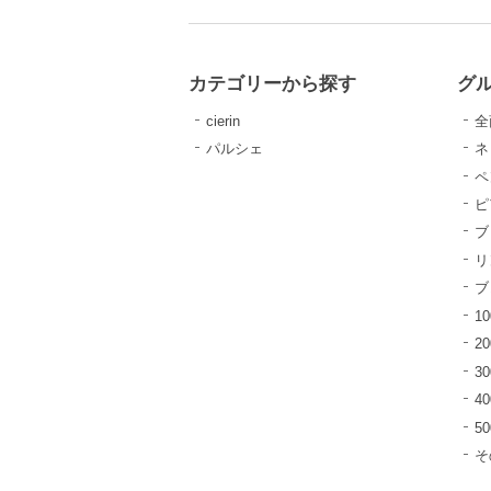
カテゴリーから探す
グ
cierin
全
パルシェ
ネ
ペ
ピ
ブ
リ
ブ
10
20
30
40
5
そ