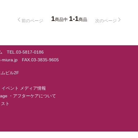
1
1-1
商品中
商品
前のページ
次のページ
EL.03-5817-0186
@j-miura.jp FAX.03-3835-9605
ーエムビル2F
・
イベント メディア情報
page
・
アフターケアについて
店リスト