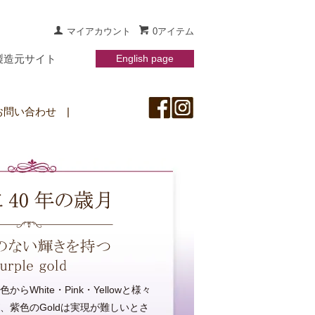
マイアカウント
0アイテム
製造元サイト
English page
お問い合わせ
|
らWhite・Pink・Yellowと様々
、紫色のGoldは実現が難しいとさ