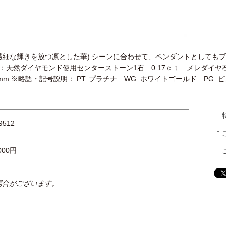
に繊細な輝きを放つ凛とした華) シーンに合わせて、ペンダントとしても
材：天然ダイヤモンド使用センターストーン1石 0.17ｃｔ メレダイヤ石 
 ※略語・記号説明： PT: プラチナ WG: ホワイトゴールド PG :ピン
99512
,000円
。
場合がございます。