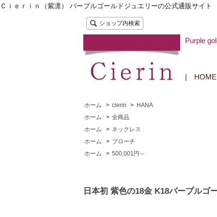
Ｃｉｅｒｉｎ（紫凛） パープルゴールドジュエリーの公式通販サイト
ショップ内検索
Purple
|
HOME
ホーム
>
cierin
>
HANA
ホーム
>
全商品
ホーム
>
ネックレス
ホーム
>
ブローチ
ホーム
>
500,001円～
日本初 紫色の18金 K18パープル