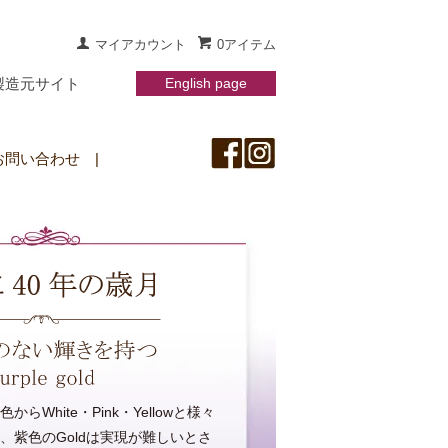
マイアカウント
0アイテム
製造元サイト
English page
お問い合わせ
|
らWhite・Pink・Yellowと様々
、紫色のGoldは実現が難しいとさ