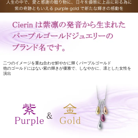
二つのイメージを重ね合わせ鮮やかに輝くパープルゴールド
他のゴールドにはない紫の輝きが優雅で、しなやかに、凛とした女性を
演出