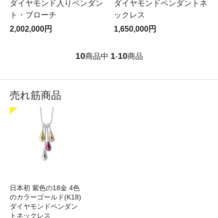
ダイヤモンド入りペンダン
ダイヤモンドペンダントネ
ト・ブローチ
ックレス
2,002,000円
1,650,000円
10
1
10
商品中
-
商品
売れ筋商品
日本初 紫色の18金 4色
のカラーゴールド(K18)
ダイヤモンドペンダン
トネックレス