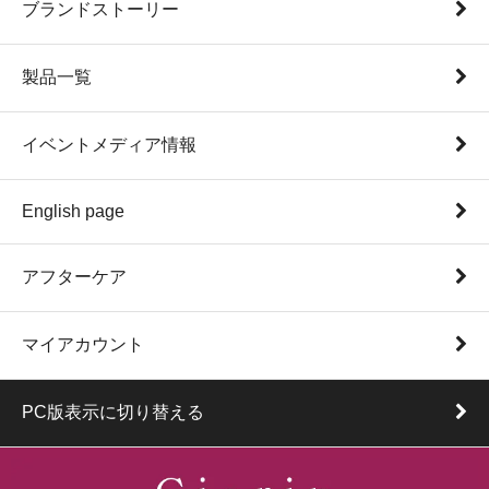
ブランドストーリー
製品一覧
イベントメディア情報
English page
アフターケア
マイアカウント
PC版表示に切り替える