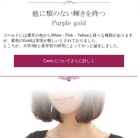
ゴールドには通常の色からWhite・Pink・Yellowと様々な種類があります
が、紫色のGoldは実現が難しいとされておりました。
ところが、大学3校と産学官の研究によってやっと誕生しました。
Cierin についてさらに詳しく