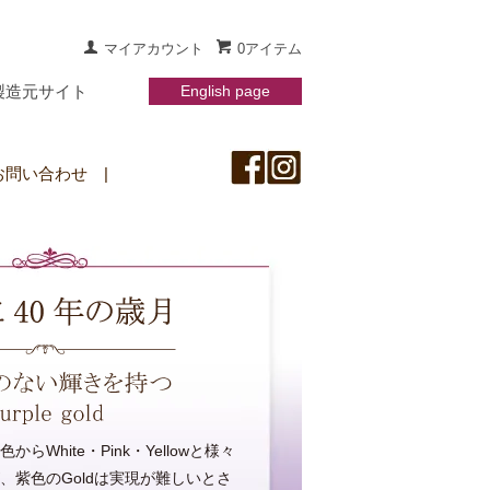
マイアカウント
0アイテム
製造元サイト
English page
お問い合わせ
|
らWhite・Pink・Yellowと様々
、紫色のGoldは実現が難しいとさ