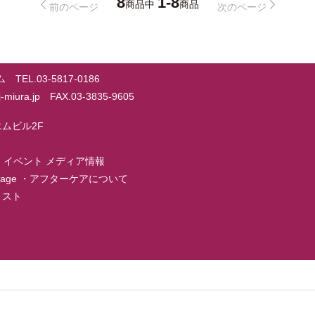
8
1-8
商品中
商品
前のページ
次のページ
EL.03-5817-0186
@j-miura.jp FAX.03-3835-9605
ーエムビル2F
・
イベント メディア情報
page
・
アフターケアについて
店リスト