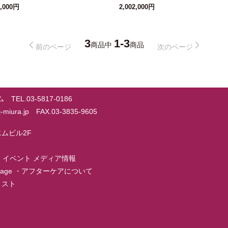
1,000円
2,002,000円
3
1-3
商品中
商品
前のページ
次のページ
EL.03-5817-0186
@j-miura.jp FAX.03-3835-9605
ーエムビル2F
・
イベント メディア情報
page
・
アフターケアについて
店リスト