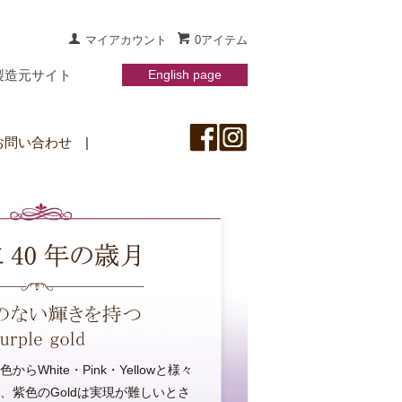
マイアカウント
0アイテム
製造元サイト
English page
お問い合わせ
|
らWhite・Pink・Yellowと様々
、紫色のGoldは実現が難しいとさ