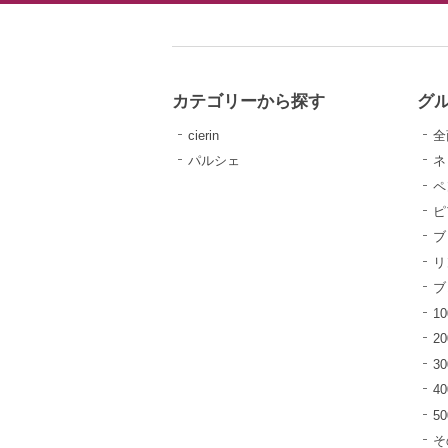
カテゴリーから探す
グ
cierin
全
パルシェ
ネ
ペ
ピ
ブ
リ
ブ
10
20
30
40
5
そ